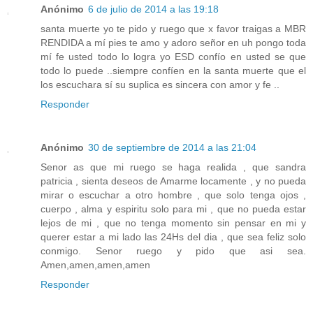
Anónimo
6 de julio de 2014 a las 19:18
santa muerte yo te pido y ruego que x favor traigas a MBR
RENDIDA a mí pies te amo y adoro señor en uh pongo toda
mí fe usted todo lo logra yo ESD confío en usted se que
todo lo puede ..siempre confíen en la santa muerte que el
los escuchara sí su suplica es sincera con amor y fe ..
Responder
Anónimo
30 de septiembre de 2014 a las 21:04
Senor as que mi ruego se haga realida , que sandra
patricia , sienta deseos de Amarme locamente , y no pueda
mirar o escuchar a otro hombre , que solo tenga ojos ,
cuerpo , alma y espiritu solo para mi , que no pueda estar
lejos de mi , que no tenga momento sin pensar en mi y
querer estar a mi lado las 24Hs del dia , que sea feliz solo
conmigo. Senor ruego y pido que asi sea.
Amen,amen,amen,amen
Responder