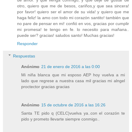
de amor. y que venga conmigo, y que deje de gustar de
otro, quiero que me de besos, cariños,y que sea sincera!
por favor! quiero ser el amor de su vida! y quiero que me
haga feliz! la amo con todo mi corazón santito! también que
no pare de pensar en mi! confió en vos, gracias por cumplir
mi promesa! te tengo en fe. lo necesito para mañana..
puede ser? gracias! saludos santo! Muchas gracias!
Responder
Respuestas
Anónimo
21 de enero de 2016 a las 0:00
Mi niña blanca que mi esposo AEP hoy vuelva a mi
lado que regrese a nuestra casa mil gracias mi alngel
proctector gracias gracias
Anónimo
15 de octubre de 2016 a las 16:26
Santa TE pido q (CELC)vuelva ya..con el corazón te
pido y prometo llevarte siempre conmigo..