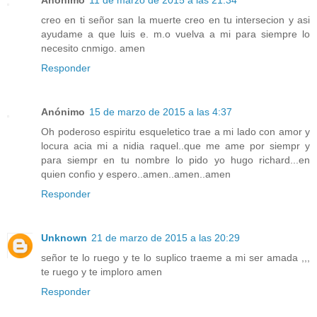
Anónimo
11 de marzo de 2015 a las 21:34
creo en ti señor san la muerte creo en tu intersecion y asi
ayudame a que luis e. m.o vuelva a mi para siempre lo
necesito cnmigo. amen
Responder
Anónimo
15 de marzo de 2015 a las 4:37
Oh poderoso espiritu esqueletico trae a mi lado con amor y
locura acia mi a nidia raquel..que me ame por siempr y
para siempr en tu nombre lo pido yo hugo richard...en
quien confio y espero..amen..amen..amen
Responder
Unknown
21 de marzo de 2015 a las 20:29
señor te lo ruego y te lo suplico traeme a mi ser amada ,,,
te ruego y te imploro amen
Responder