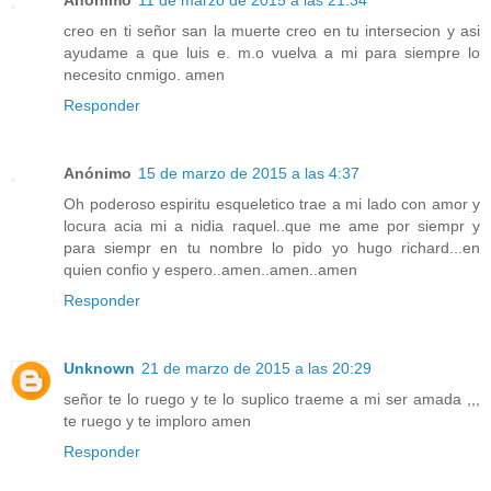
Anónimo
11 de marzo de 2015 a las 21:34
creo en ti señor san la muerte creo en tu intersecion y asi
ayudame a que luis e. m.o vuelva a mi para siempre lo
necesito cnmigo. amen
Responder
Anónimo
15 de marzo de 2015 a las 4:37
Oh poderoso espiritu esqueletico trae a mi lado con amor y
locura acia mi a nidia raquel..que me ame por siempr y
para siempr en tu nombre lo pido yo hugo richard...en
quien confio y espero..amen..amen..amen
Responder
Unknown
21 de marzo de 2015 a las 20:29
señor te lo ruego y te lo suplico traeme a mi ser amada ,,,
te ruego y te imploro amen
Responder