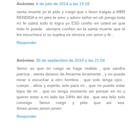
Anónimo
6 de julio de 2014 a las 19:18
santa muerte yo te pido y ruego que x favor traigas a MBR
RENDIDA a mí pies te amo y adoro señor en uh pongo toda
mí fe usted todo lo logra yo ESD confío en usted se que
todo lo puede ..siempre confíen en la santa muerte que el
los escuchara sí su suplica es sincera con amor y fe ..
Responder
Anónimo
30 de septiembre de 2014 a las 21:04
Senor as que mi ruego se haga realida , que sandra
patricia , sienta deseos de Amarme locamente , y no pueda
mirar o escuchar a otro hombre , que solo tenga ojos ,
cuerpo , alma y espiritu solo para mi , que no pueda estar
lejos de mi , que no tenga momento sin pensar en mi y
querer estar a mi lado las 24Hs del dia , que sea feliz solo
conmigo. Senor ruego y pido que asi sea.
Amen,amen,amen,amen
Responder