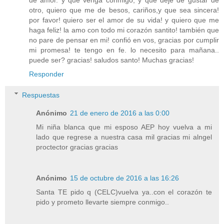
de amor. y que venga conmigo, y que deje de gustar de
otro, quiero que me de besos, cariños,y que sea sincera!
por favor! quiero ser el amor de su vida! y quiero que me
haga feliz! la amo con todo mi corazón santito! también que
no pare de pensar en mi! confió en vos, gracias por cumplir
mi promesa! te tengo en fe. lo necesito para mañana..
puede ser? gracias! saludos santo! Muchas gracias!
Responder
Respuestas
Anónimo
21 de enero de 2016 a las 0:00
Mi niña blanca que mi esposo AEP hoy vuelva a mi
lado que regrese a nuestra casa mil gracias mi alngel
proctector gracias gracias
Anónimo
15 de octubre de 2016 a las 16:26
Santa TE pido q (CELC)vuelva ya..con el corazón te
pido y prometo llevarte siempre conmigo..