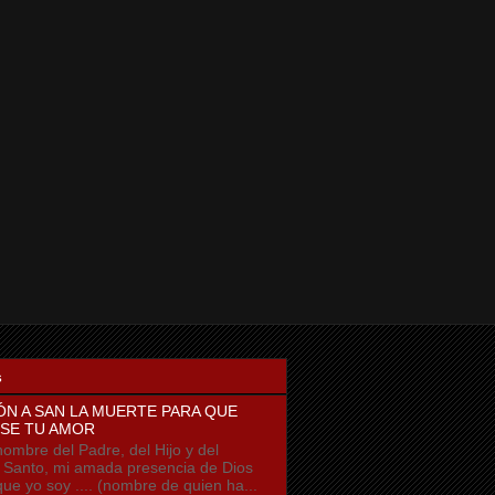
s
ÓN A SAN LA MUERTE PARA QUE
SE TU AMOR
ombre del Padre, del Hijo y del
u Santo, mi amada presencia de Dios
que yo soy .... (nombre de quien ha...