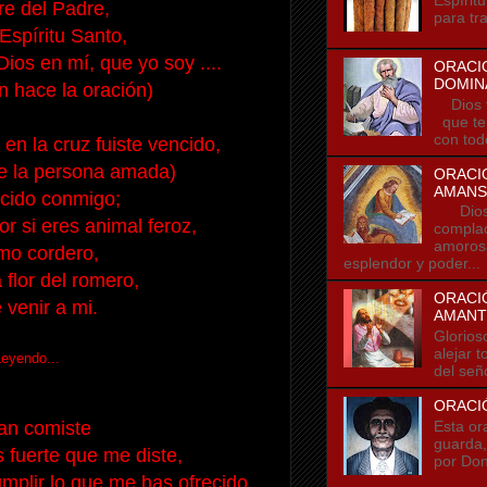
e del Padre,
para tra
 Espíritu Santo,
os en mí, que yo soy ....
ORACI
DOMIN
 hace la oración)
Dios t
que te
con tod
en la cruz fuiste vencido,
e la persona amada)
ORACI
AMANS
cido conmigo;
Dios t
r si eres animal feroz,
compla
amorosa
o cordero,
esplendor y poder...
flor del romero,
ORACIÓ
 venir a mi.
AMANT
Glorios
alejar 
Leyendo...
del seño
ORACI
Esta or
an comiste
guarda,
s fuerte que me diste,
por Don
mplir lo que me has ofrecido.