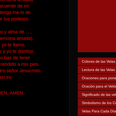
acuerde de mí
 tenga me lo de
r tus poderes.
o y alma de .....
persona amada),
yo te llamo,
o y yo te domino,
no has de tener
Colores de las Velas
rendido a mis pies.
Lectura de las Velas
tro señor Jesucristo,
sí es.
Oraciones para poner
Oración para el Veló
EN, AMEN.
Significado de las v
Simbolismo de los Co
Velas Para Cada Dí