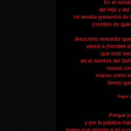
En el nombr
del Hijo y del
mi amada presencia de Di
(nombre de quien
Jesucristo vencedor que 
vence a (nombre d
que esté ven
en el nombre del Seño
manso com
manso como la 
tienes que
Seguir 
Porque p
y por la palabra má
quiero que vengas a mi a cu