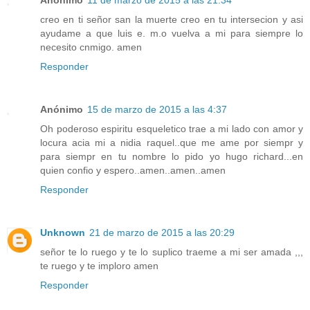
Anónimo
11 de marzo de 2015 a las 21:34
creo en ti señor san la muerte creo en tu intersecion y asi
ayudame a que luis e. m.o vuelva a mi para siempre lo
necesito cnmigo. amen
Responder
Anónimo
15 de marzo de 2015 a las 4:37
Oh poderoso espiritu esqueletico trae a mi lado con amor y
locura acia mi a nidia raquel..que me ame por siempr y
para siempr en tu nombre lo pido yo hugo richard...en
quien confio y espero..amen..amen..amen
Responder
Unknown
21 de marzo de 2015 a las 20:29
señor te lo ruego y te lo suplico traeme a mi ser amada ,,,
te ruego y te imploro amen
Responder