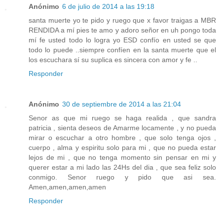
Anónimo
6 de julio de 2014 a las 19:18
santa muerte yo te pido y ruego que x favor traigas a MBR
RENDIDA a mí pies te amo y adoro señor en uh pongo toda
mí fe usted todo lo logra yo ESD confío en usted se que
todo lo puede ..siempre confíen en la santa muerte que el
los escuchara sí su suplica es sincera con amor y fe ..
Responder
Anónimo
30 de septiembre de 2014 a las 21:04
Senor as que mi ruego se haga realida , que sandra
patricia , sienta deseos de Amarme locamente , y no pueda
mirar o escuchar a otro hombre , que solo tenga ojos ,
cuerpo , alma y espiritu solo para mi , que no pueda estar
lejos de mi , que no tenga momento sin pensar en mi y
querer estar a mi lado las 24Hs del dia , que sea feliz solo
conmigo. Senor ruego y pido que asi sea.
Amen,amen,amen,amen
Responder