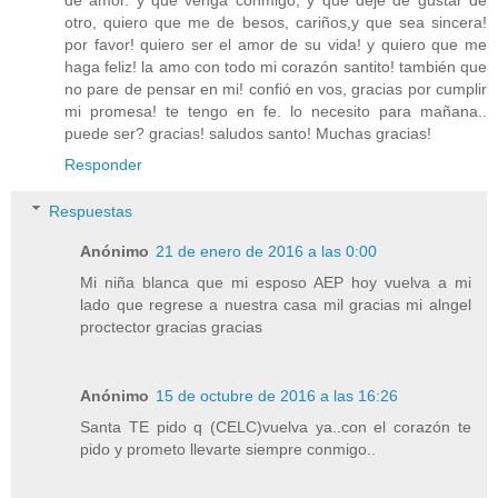
de amor. y que venga conmigo, y que deje de gustar de
otro, quiero que me de besos, cariños,y que sea sincera!
por favor! quiero ser el amor de su vida! y quiero que me
haga feliz! la amo con todo mi corazón santito! también que
no pare de pensar en mi! confió en vos, gracias por cumplir
mi promesa! te tengo en fe. lo necesito para mañana..
puede ser? gracias! saludos santo! Muchas gracias!
Responder
Respuestas
Anónimo
21 de enero de 2016 a las 0:00
Mi niña blanca que mi esposo AEP hoy vuelva a mi
lado que regrese a nuestra casa mil gracias mi alngel
proctector gracias gracias
Anónimo
15 de octubre de 2016 a las 16:26
Santa TE pido q (CELC)vuelva ya..con el corazón te
pido y prometo llevarte siempre conmigo..