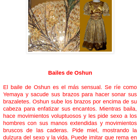
Bailes de Oshun
El baile de Oshun es el más sensual. Se ríe como
Yemaya y sacude sus brazos para hacer sonar sus
brazaletes. Oshun sube los brazos por encima de su
cabeza para enfatizar sus encantos. Mientras baila,
hace movimientos voluptuosos y les pide sexo a los
hombres con sus manos extendidas y movimientos
bruscos de las caderas. Pide miel, mostrando la
dulzura del sexo y la vida. Puede imitar que rema en