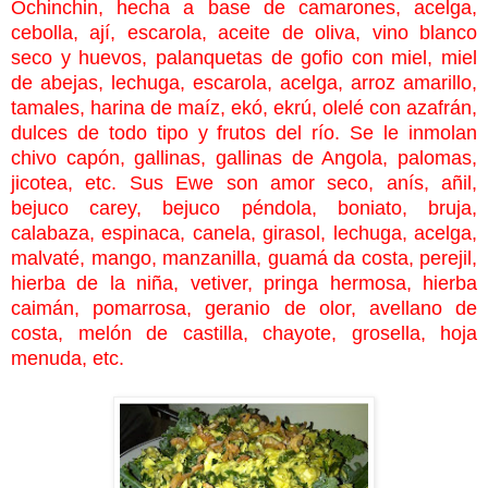
Ochinchin, hecha a base de camarones, acelga,
cebolla, ají, escarola, aceite de oliva, vino blanco
seco y huevos, palanquetas de gofio con miel, miel
de abejas, lechuga, escarola, acelga, arroz amarillo,
tamales, harina de maíz, ekó, ekrú, olelé con azafrán,
dulces de todo tipo y frutos del río. Se le inmolan
chivo capón, gallinas, gallinas de Angola, palomas,
jicotea, etc. Sus Ewe son amor seco, anís, añil,
bejuco carey, bejuco péndola, boniato, bruja,
calabaza, espinaca, canela, girasol, lechuga, acelga,
malvaté, mango, manzanilla, guamá da costa, perejil,
hierba de la niña, vetiver, pringa hermosa, hierba
caimán, pomarrosa, geranio de olor, avellano de
costa, melón de castilla, chayote, grosella, hoja
menuda, etc.