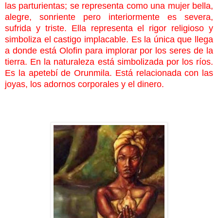
las parturientas; se representa como una mujer bella,
alegre, sonriente pero interiormente es severa,
sufrida y triste. Ella representa el rigor religioso y
simboliza el castigo implacable. Es la única que llega
a donde está Olofin para implorar por los seres de la
tierra. En la naturaleza está simbolizada por los ríos.
Es la apetebí de
Orunmila. Está relacionada con las
joyas, los adornos corporales y el dinero.