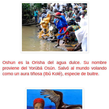
Oshun es la Orisha del agua dulce. Su nombre
proviene del Yorùbá Osún. Salvó al mundo volando
como un aura tiñosa (Ibú Kolé), especie de buitre.