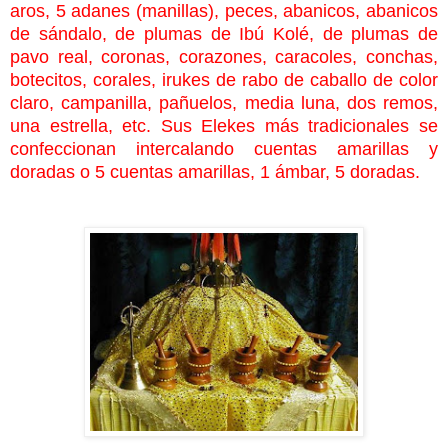
aros, 5 adanes (manillas), peces, abanicos, abanicos
de sándalo, de plumas de Ibú Kolé, de plumas de
pavo real, coronas, corazones, caracoles, conchas,
botecitos, corales, irukes de rabo de caballo de color
claro, campanilla, pañuelos, media luna, dos remos,
una estrella, etc. Sus Elekes más tradicionales se
confeccionan intercalando cuentas amarillas y
doradas o 5 cuentas amarillas, 1 ámbar, 5 doradas.