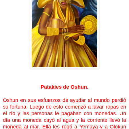
Patakies de Oshun.
Oshun en sus esfuerzos de ayudar al mundo perdió
su fortuna. Luego de esto comenzó a lavar ropas en
el río y las personas le pagaban con monedas. Un
día una moneda cayó al agua y la corriente llevó la
moneda al mar. Ella les rogó a Yemaya y a Olokun