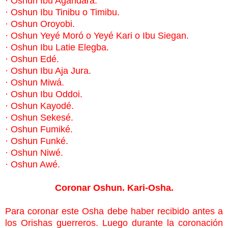
·
Oshun Ibu Agandara.
·
Oshun Ibu Tinibu o Timibu.
·
Oshun Oroyobi.
·
Oshun Yeyé Moró o Yeyé Kari o Ibu Siegan.
·
Oshun Ibu Latie Elegba.
·
Oshun Edé.
·
Oshun Ibu Aja Jura.
·
Oshun Miwá.
·
Oshun Ibu Oddoi.
·
Oshun Kayodé.
·
Oshun Sekesé.
·
Oshun Fumiké.
·
Oshun Funké.
·
Oshun Niwé.
·
Oshun Awé.
Coronar Oshun. Kari-Osha.
Para coronar este Osha debe haber recibido antes a
los Orishas guerreros.
Luego durante la coronación