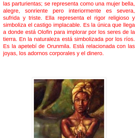
las parturientas; se representa como una mujer bella,
alegre, sonriente pero interiormente es severa,
sufrida y triste. Ella representa el rigor religioso y
simboliza el castigo implacable. Es la única que llega
a donde está Olofin para implorar por los seres de la
tierra. En la naturaleza está simbolizada por los ríos.
Es la apetebí de
Orunmila. Está relacionada con las
joyas, los adornos corporales y el dinero.