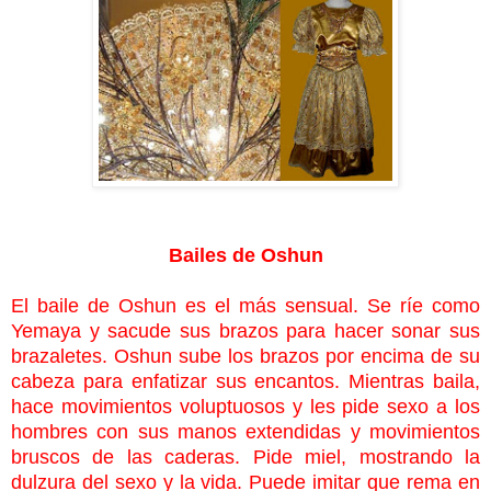
Bailes de Oshun
El baile de Oshun es el más sensual. Se ríe como
Yemaya y sacude sus brazos para hacer sonar sus
brazaletes. Oshun sube los brazos por encima de su
cabeza para enfatizar sus encantos. Mientras baila,
hace movimientos voluptuosos y les pide sexo a los
hombres con sus manos extendidas y movimientos
bruscos de las caderas. Pide miel, mostrando la
dulzura del sexo y la vida. Puede imitar que rema en