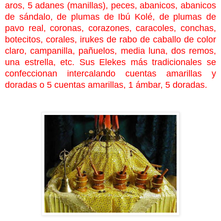
aros, 5 adanes (manillas), peces, abanicos, abanicos
de sándalo, de plumas de Ibú Kolé, de plumas de
pavo real, coronas, corazones, caracoles, conchas,
botecitos, corales, irukes de rabo de caballo de color
claro, campanilla, pañuelos, media luna, dos remos,
una estrella, etc. Sus Elekes más tradicionales se
confeccionan intercalando cuentas amarillas y
doradas o 5 cuentas amarillas, 1 ámbar, 5 doradas.