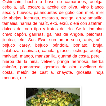
Ochinchin, hecha a base de camarones, acelga,
cebolla, ají, escarola, aceite de oliva, vino blanco
seco y huevos, palanquetas de gofio con miel, miel
de abejas, lechuga, escarola, acelga, arroz amarillo,
tamales, harina de maíz, ekó, ekrú, olelé con azafrán,
dulces de todo tipo y frutos del río. Se le inmolan
chivo capón, gallinas, gallinas de Angola, palomas,
jicotea, etc. Sus Ewe son amor seco, anís, añil,
bejuco carey, bejuco péndola, boniato, bruja,
calabaza, espinaca, canela, girasol, lechuga, acelga,
malvaté, mango, manzanilla, guamá da costa, perejil,
hierba de la niña, vetiver, pringa hermosa, hierba
caimán, pomarrosa, geranio de olor, avellano de
costa, melón de castilla, chayote, grosella, hoja
menuda, etc.