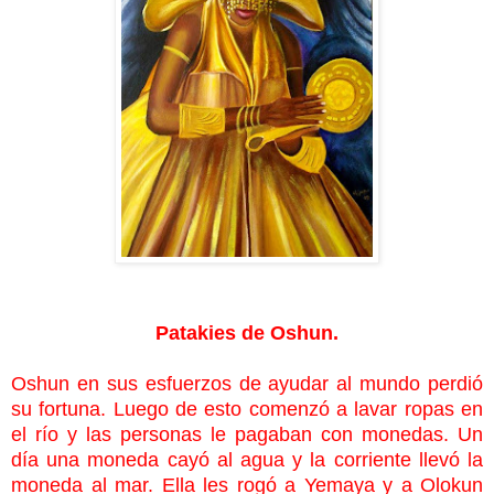
Patakies de Oshun.
Oshun en sus esfuerzos de ayudar al mundo perdió
su fortuna. Luego de esto comenzó a lavar ropas en
el río y las personas le pagaban con monedas. Un
día una moneda cayó al agua y la corriente llevó la
moneda al mar. Ella les rogó a Yemaya y a Olokun