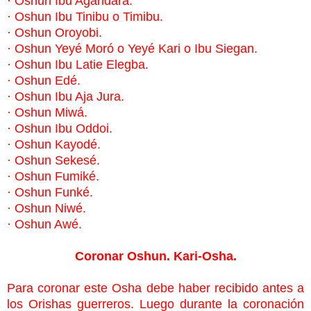
·
Oshun Ibu Agandara.
·
Oshun Ibu Tinibu o Timibu.
·
Oshun Oroyobi.
·
Oshun Yeyé Moró o Yeyé Kari o Ibu Siegan.
·
Oshun Ibu Latie Elegba.
·
Oshun Edé.
·
Oshun Ibu Aja Jura.
·
Oshun Miwá.
·
Oshun Ibu Oddoi.
·
Oshun Kayodé.
·
Oshun Sekesé.
·
Oshun Fumiké.
·
Oshun Funké.
·
Oshun Niwé.
·
Oshun Awé.
Coronar Oshun. Kari-Osha.
Para coronar este Osha debe haber recibido antes a
los Orishas guerreros.
Luego durante la coronación