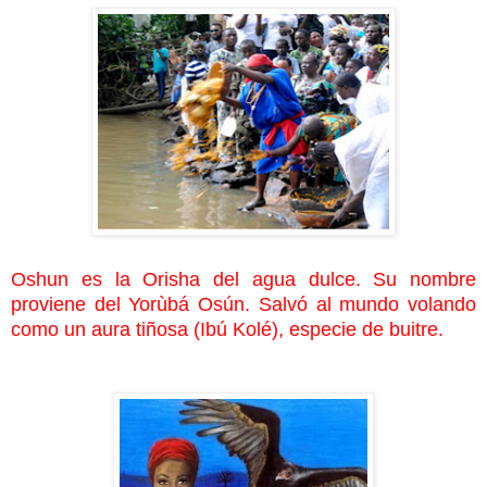
Oshun es la Orisha del agua dulce. Su nombre
proviene del Yorùbá Osún. Salvó al mundo volando
como un aura tiñosa (Ibú Kolé), especie de buitre.