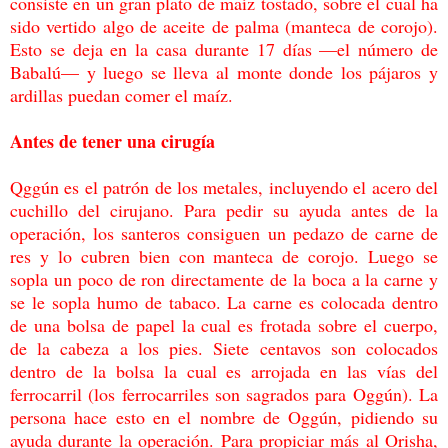
consiste en un gran plato de maíz tostado, sobre el cual ha
sido
vertido algo de aceite de palma (manteca de corojo).
Esto se deja en la casa durante 17 días
—el número de
Babalú— y luego se lleva al monte donde los pájaros y
ardillas puedan
comer el maíz.
Antes de tener una cirugía
Qggún es el patrón de los metales, incluyendo el acero del
cuchillo del cirujano. Para pedir
su ayuda antes de la
operación, los santeros consiguen un pedazo de carne de
res y lo
cubren bien con manteca de corojo. Luego se
sopla un poco de ron directamente de la boca
a la carne y
se le sopla humo de tabaco. La carne es colocada dentro
de una bolsa de papel
la cual es frotada sobre el cuerpo,
de la cabeza a los pies. Siete centavos son colocados
dentro de la bolsa la cual es arrojada en las vías del
ferrocarril (los ferrocarriles son
sagrados para Oggún). La
persona hace esto en el nombre de Oggún, pidiendo su
ayuda
durante la operación. Para propiciar más al Orisha,