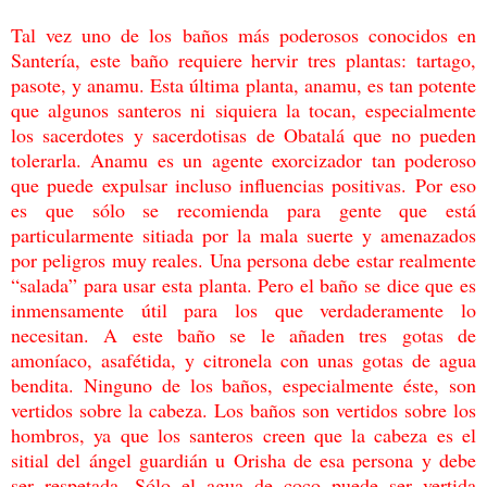
Tal vez uno de los baños más poderosos conocidos en
Santería, este baño requiere hervir
tres plantas: tartago,
pasote, y anamu. Esta última planta, anamu, es tan potente
que
algunos santeros ni siquiera la tocan, especialmente
los sacerdotes y sacerdotisas de
Obatalá que no pueden
tolerarla. Anamu es un agente exorcizador tan poderoso
que puede
expulsar incluso influencias positivas. Por eso
es que sólo se recomienda para gente que
está
particularmente sitiada por la mala suerte y amenazados
por peligros muy reales. Una
persona debe estar realmente
“salada” para usar esta planta. Pero el baño se dice que es
inmensamente útil para los que verdaderamente lo
necesitan. A este baño se le añaden tres
gotas de
amoníaco, asafétida, y citronela con unas gotas de agua
bendita. Ninguno de los
baños, especialmente éste, son
vertidos sobre la cabeza. Los baños son vertidos sobre los
hombros, ya que los santeros creen que la cabeza es el
sitial del ángel guardián u Orisha de
esa persona y debe
ser respetada. Sólo el agua de coco puede ser vertida