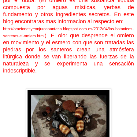
por el obbá. (El omiero es una sustancia líquida
compuesta por aguas místicas, yerbas de
fundamento y otros ingredientes secretos. En este
blog encontraras mas informacion al respecto en:
http://oracionesyconjurossanteria.blogspot.com.es/2012/04/las-botanicas-
). El olor que desprende el omiero
santeras-el-omiero.html
en movimiento y el esmero con que son tratadas las
piedras por los santeros crean una atmósfera
litúrgica donde se van liberando las fuerzas de la
naturaleza y se experimenta una sensación
indescriptible.