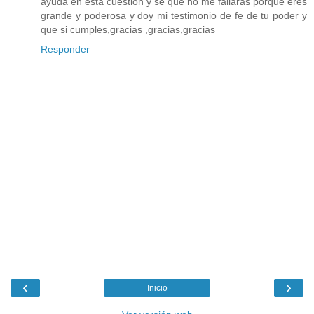
ayuda en esta cuestión y se que no me fallaras porque eres
grande y poderosa y doy mi testimonio de fe de tu poder y
que si cumples,gracias ,gracias,gracias
Responder
‹
›
Inicio