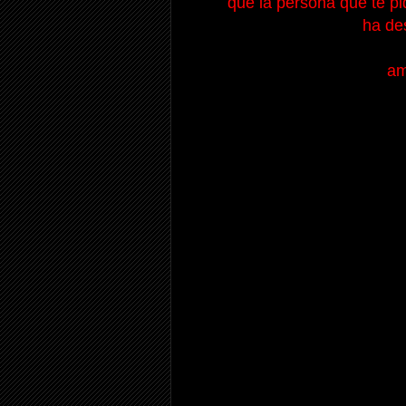
que la persona que te pido
ha des
am