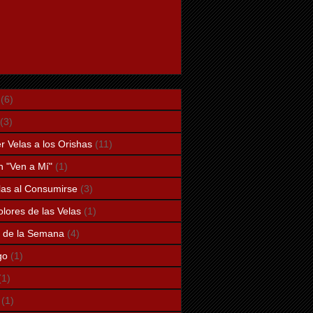
(6)
(3)
 Velas a los Orishas
(11)
n "Ven a Mí"
(1)
elas al Consumirse
(3)
lores de las Velas
(1)
a de la Semana
(4)
go
(1)
(1)
(1)