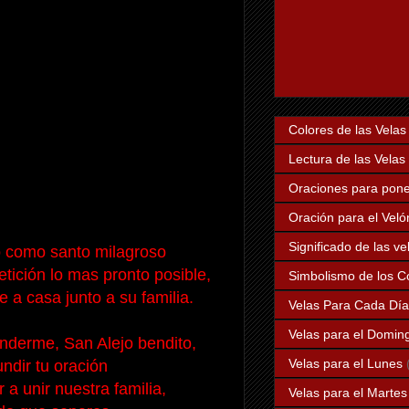
Colores de las Velas
Lectura de las Velas
Oraciones para poner
Oración para el Veló
Significado de las v
 como santo milagroso
ición lo mas pronto posible,
Simbolismo de los Co
 a casa junto a su familia.
Velas Para Cada Dí
Velas para el Domin
enderme, San Alejo bendito,
Velas para el Lunes
undir tu oración
 a unir nuestra familia,
Velas para el Martes