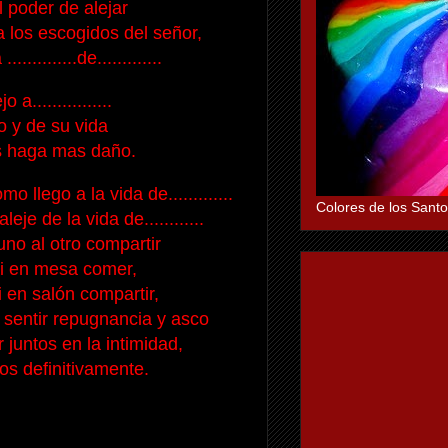
l poder de alejar
 los escogidos del señor,
...........de.............
 a................
 y de su vida
s haga mas daño.
 llego a la vida de.............
Colores de los Santo
eje de la vida de............
no al otro compartir
i en mesa comer,
i en salón compartir,
 sentir repugnancia y asco
 juntos en la intimidad,
os definitivamente.