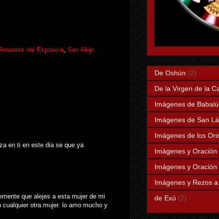
r Amantes del Esposo-a
,
San Alejo
De Oshún
(2)
De la Virgen de la C
Imágenes de Babalú
Imágenes de San Lá
Imágenes de los Ori
za en ti en este dia se que ya
Imágenes y Oración 
Imágenes y Oración 
Imágenes y Rezos 
demente que alejes a esta mujer de mi
de Exú
(2)
 cualquier otra mujer. lo amo mucho y