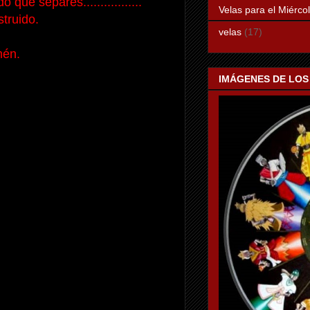
 que separes.................
Velas para el Miérco
truido.
velas
(17)
én.
IMÁGENES DE LOS