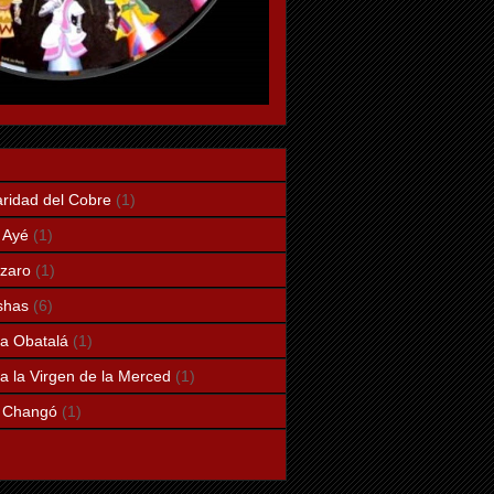
aridad del Cobre
(1)
 Ayé
(1)
zaro
(1)
shas
(6)
a Obatalá
(1)
a la Virgen de la Merced
(1)
a Changó
(1)