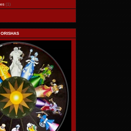
les
(1)
 ORISHAS