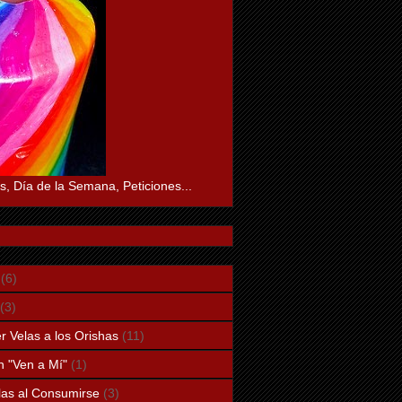
s, Día de la Semana, Peticiones...
(6)
(3)
 Velas a los Orishas
(11)
n "Ven a Mí"
(1)
elas al Consumirse
(3)