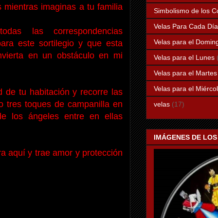
mientras imaginas a tu familia
Simbolismo de los Co
Velas Para Cada Dí
das las correspondencias
Velas para el Domin
ara este sortilegio y que esta
nvierta en un obstáculo en mi
Velas para el Lunes
Velas para el Martes
Velas para el Miérco
 de tu habitación y recorre las
o tres toques de campanilla en
velas
(17)
e los ángeles entre en ellas
IMÁGENES DE LOS
ra aquí y trae amor y protección