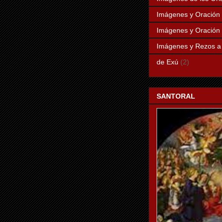
Imágenes y Oración 
Imágenes y Oración 
Imágenes y Rezos 
de Exú
(2)
SANTORAL