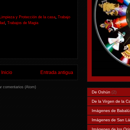
Limpieza y Protección de la casa
,
Trabajo
idad
,
Trabajos de Magia
Inicio
Entrada antigua
r comentarios (Atom)
De Oshún
(2)
De la Virgen de la C
Imágenes de Babalú
Imágenes de San Lá
Imágenes de los Ori