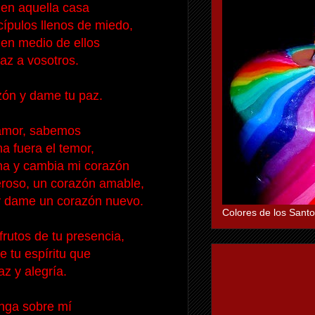
en aquella casa
ípulos llenos de miedo,
 en medio de ellos
 paz a vosotros.
zón y dame tu paz.
amor, sabemos
a fuera el temor,
na y cambia mi corazón
roso, un corazón amable,
 dame un corazón nuevo.
Colores de los Santo
frutos de tu presencia,
e tu espíritu que
az y alegría.
nga sobre mí