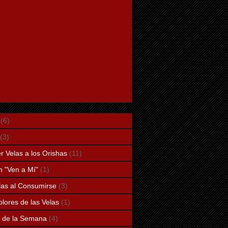
(6)
(3)
 Velas a los Orishas
(11)
n "Ven a Mí"
(1)
elas al Consumirse
(3)
lores de las Velas
(1)
a de la Semana
(4)