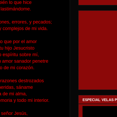
én lo que hice
 lastimándome.
ones, errores, y pecados;
 complejos de mi vida.
o que por el amor
tu hijo Jesucristo
 espíritu sobre mí,
tu amor sanador penetre
o de mi corazón.
orazones destrozados
heridas, sáname
a de mi alma,
ESPECIAL VELAS 
oria y todo mi interior.
 señor Jesús,