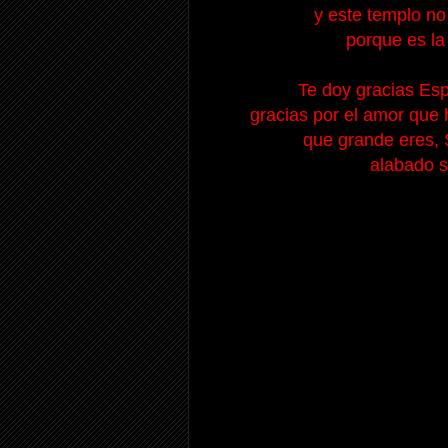
y este templo no
porque es la
Te doy gracias Espí
gracias por el amor que 
que grande eres, 
alabado s