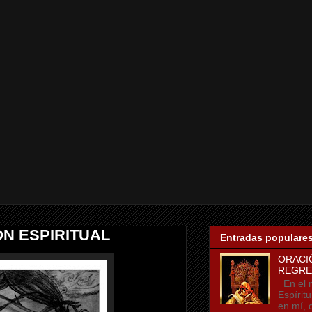
N ESPIRITUAL
Entradas populare
ORACI
REGRE
En el n
Espírit
en mí, 