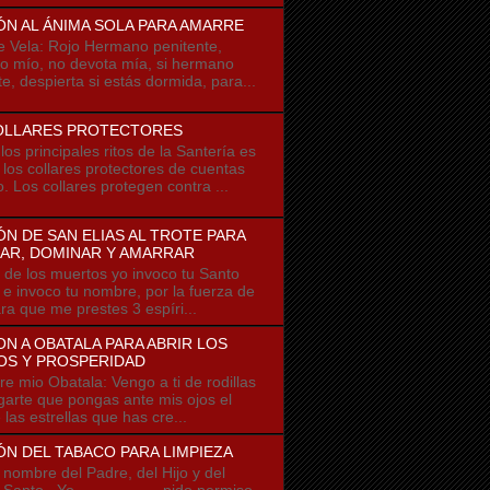
ÓN AL ÁNIMA SOLA PARA AMARRE
e Vela: Rojo Hermano penitente,
 mío, no devota mía, si hermano
e, despierta si estás dormida, para...
OLLARES PROTECTORES
os principales ritos de la Santería es
r los collares protectores de cuentas
o. Los collares protegen contra ...
N DE SAN ELIAS AL TROTE PARA
AR, DOMINAR Y AMARRAR
 los muertos yo invoco tu Santo
u e invoco tu nombre, por la fuerza de
ra que me prestes 3 espíri...
N A OBATALA PARA ABRIR LOS
OS Y PROSPERIDAD
io Obatala: Vengo a ti de rodillas
garte que pongas ante mis ojos el
e las estrellas que has cre...
N DEL TABACO PARA LIMPIEZA
ombre del Padre, del Hijo y del
u Santo Yo ------------- pido permiso