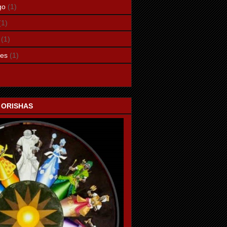
go
(1)
(1)
(1)
les
(1)
 ORISHAS