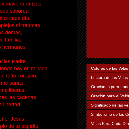
as bienaventuranzas
eda saborear
ios cada día,
plejos ni traumas
los demás,
mi familia,
s hermanos.
acias Padre
iendo hoy en mi vida,
Colores de las Velas
de todo corazón,
Lectura de las Velas
 me sanas,
Oraciones para poner
me liberas,
Oración para el Veló
pes las cadenas
 libertad.
Significado de las v
Simbolismo de los Co
eñor Jesús,
Velas Para Cada Dí
lo de tu espíritu