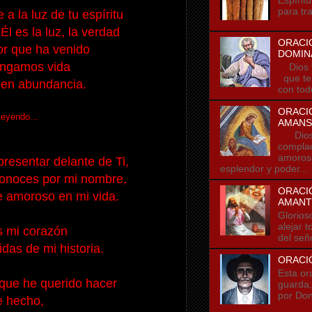
para tra
a la luz de tu espíritu
 es la luz, la verdad
ORACI
or que ha venido
DOMIN
engamos vida
Dios t
que te
 en abundancia.
con tod
ORACI
Leyendo...
AMANS
Dios t
compla
amorosa
resentar delante de Ti,
esplendor y poder...
conoces por mi nombre,
ORACIÓ
e amoroso en mi vida.
AMANT
Glorios
alejar 
 mi corazón
del seño
idas de mi historia.
ORACI
Esta or
que he querido hacer
guarda,
por Don
e hecho,