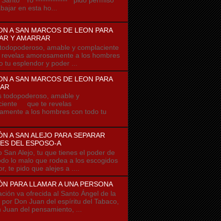
bajar en esta ho...
ON A SAN MARCOS DE LEON PARA
AR Y AMARRAR
odopoderoso, amable y complaciente
 revelas amorosamente a los hombres
o tu esplendor y poder ...
ON A SAN MARCOS DE LEON PARA
AR
odopoderoso, amable y
ciente que te revelas
mente a los hombres con todo tu
N A SAN ALEJO PARA SEPARAR
ES DEL ESPOSO-A
o San Alejo, tu que tienes el poder de
todo lo malo que rodea a los escogidos
r, te pido que alejes a ....
ÓN PARA LLAMAR A UNA PERSONA
ación va ofrecida al Santo Ángel de la
 por Don Juan del espíritu del Tabaco,
 Juan del pensamiento, ...