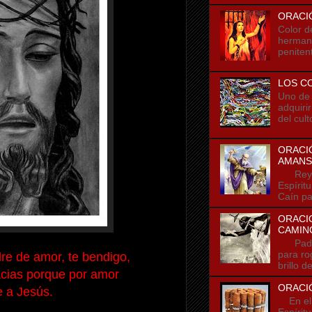
ORACI
Color d
hermano
penitent
LOS C
Uno de l
adquiri
del cult
ORACIÓ
AMANS
Rey de
Espírit
Caín pa
ORACIO
CAMIN
Padre m
para ro
e de amor, te bendigo,
brillo d
acias porque por amor
ORACIÓ
e a Jesús.
En el n
Espírit