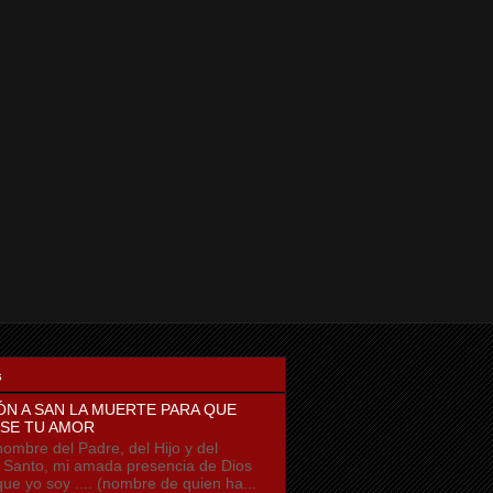
s
ÓN A SAN LA MUERTE PARA QUE
SE TU AMOR
ombre del Padre, del Hijo y del
u Santo, mi amada presencia de Dios
que yo soy .... (nombre de quien ha...