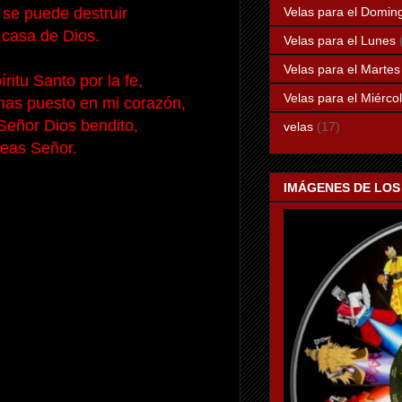
Velas para el Domin
 se puede destruir
 casa de Dios.
Velas para el Lunes
Velas para el Martes
ritu Santo por la fe,
Velas para el Miérco
has puesto en mi corazón,
Señor Dios bendito,
velas
(17)
eas Señor.
IMÁGENES DE LOS