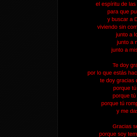
el espíritu de l
para que pu
y buscar a D
viviendo sin com
junto a 
junto a 
junto a mi
Te doy gr
por lo que estás hac
te doy gracias 
porque tú
porque tú 
porque tú rom
y me das
Gracias s
porque soy temp