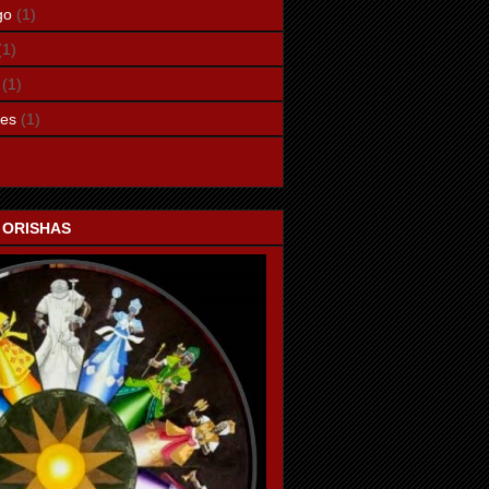
go
(1)
(1)
(1)
les
(1)
 ORISHAS