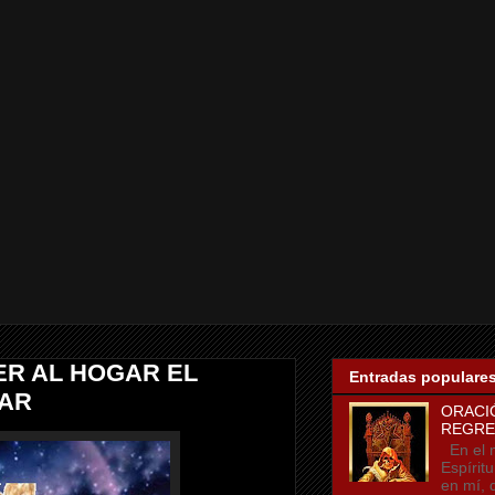
ER AL HOGAR EL
Entradas populare
TAR
ORACI
REGRE
En el n
Espírit
en mí, 