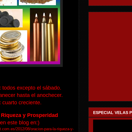
:
todos excepto el sábado.
necer hasta el anochecer.
:
cuarto creciente.
ESPECIAL VELAS 
 Riqueza y Prosperidad
en este blog en:)
t.com.es/2012/08/oracion-para-la-riqueza-y-