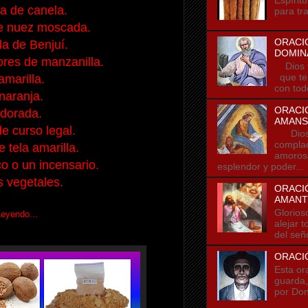
a de canela.
para tra
e nuez moscada.
ORACI
a de Benjuí.
DOMIN
ores de manzanilla.
Dios t
que te
amarilla.
con tod
 naranja.
ORACI
 dorada.
AMANS
 curso legal.
Dios t
compla
e tela amarilla.
amorosa
co o un incensario.
esplendor y poder...
 vegetales.
ORACIÓ
AMANT
Glorios
Leyendo...
alejar 
del seño
ORACI
Esta or
guarda,
por Don