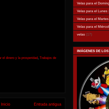
Velas para el Domin
Velas para el Lunes
Velas para el Martes
Velas para el Miérco
velas
(17)
IMÁGENES DE LOS
r el dinero y la prosperidad
,
Trabajos de
Inicio
Entrada antigua