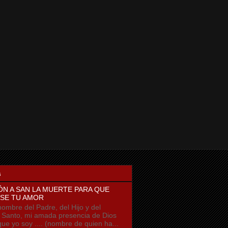
s
ÓN A SAN LA MUERTE PARA QUE
SE TU AMOR
ombre del Padre, del Hijo y del
u Santo, mi amada presencia de Dios
que yo soy .... (nombre de quien ha...