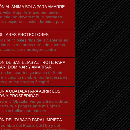
ÓN AL ÁNIMA SOLA PARA AMARRE
e Vela: Rojo Hermano penitente,
 mío, no devota mía, si hermano
e, despierta si estás dormida, para...
OLLARES PROTECTORES
os principales ritos de la Santería es
r los collares protectores de cuentas
o. Los collares protegen contra ...
N DE SAN ELIAS AL TROTE PARA
AR, DOMINAR Y AMARRAR
 los muertos yo invoco tu Santo
u e invoco tu nombre, por la fuerza de
ra que me prestes 3 espíri...
N A OBATALA PARA ABRIR LOS
OS Y PROSPERIDAD
io Obatala: Vengo a ti de rodillas
garte que pongas ante mis ojos el
e las estrellas que has cre...
N DEL TABACO PARA LIMPIEZA
ombre del Padre, del Hijo y del
u Santo Yo ------------- pido permiso