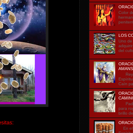
ORACI
Color d
hermano
penitent
LOS C
Uno de l
adquiri
del cult
ORACIÓ
AMANS
Rey de
Espírit
Caín pa
ORACIO
CAMIN
Padre m
para ro
brillo d
sitas:
ORACIÓ
En el n
Espírit