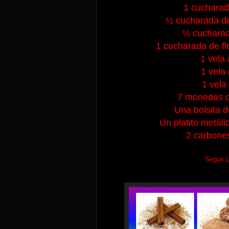
1 cucharad
½ cucharada d
½ cucharad
1 cucharada de fl
1 vela 
1 vela
1 vela
7 monedas de
Una bolsita d
Un platito metáli
2 carbones
Seguir 