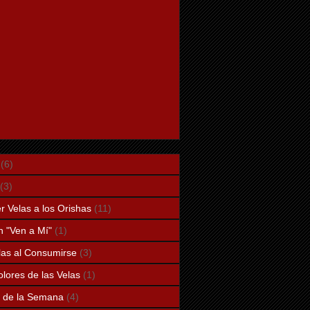
(6)
(3)
 Velas a los Orishas
(11)
n "Ven a Mí"
(1)
elas al Consumirse
(3)
lores de las Velas
(1)
a de la Semana
(4)