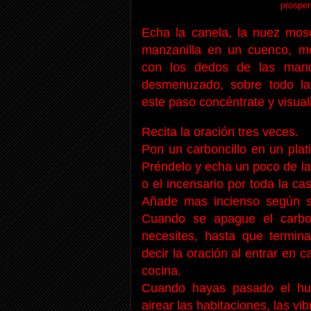
prosper
Echa la canela, la nuez mosc
manzanilla en un cuenco, mé
con los dedos de las mano
desmenuzado, sobre todo la 
este paso concéntrate y visual
Recita la oración tres veces.
Pon un carboncillo en un plati
Préndelo y echa un poco de la 
o el incensario por toda la c
Añade mas incienso según se
Cuando se apague el carbon
necesites, hasta que termin
decir la oración al entrar en 
cocina.
Cuando hayas pasado el hu
airear las habitaciones, las v