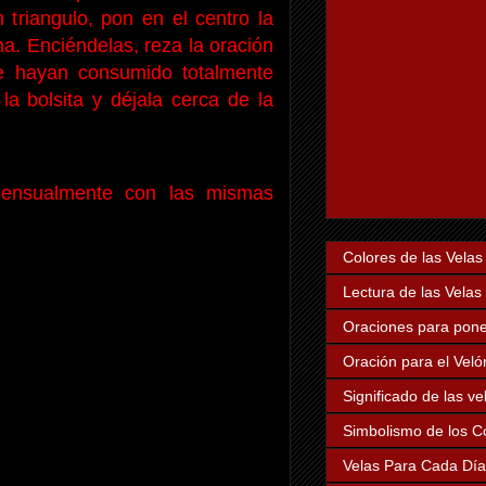
triangulo, pon en el centro la
a. Enciéndelas, reza la oración
e hayan consumido totalmente
a bolsita y déjala cerca de la
 mensualmente con las mismas
Colores de las Velas
Lectura de las Velas
Oraciones para poner
Oración para el Veló
Significado de las v
Simbolismo de los Co
Velas Para Cada Dí