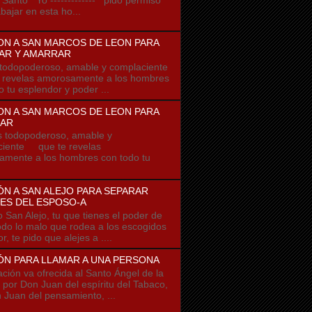
bajar en esta ho...
ON A SAN MARCOS DE LEON PARA
AR Y AMARRAR
odopoderoso, amable y complaciente
 revelas amorosamente a los hombres
o tu esplendor y poder ...
ON A SAN MARCOS DE LEON PARA
AR
odopoderoso, amable y
ciente que te revelas
mente a los hombres con todo tu
N A SAN ALEJO PARA SEPARAR
ES DEL ESPOSO-A
o San Alejo, tu que tienes el poder de
todo lo malo que rodea a los escogidos
r, te pido que alejes a ....
ÓN PARA LLAMAR A UNA PERSONA
ación va ofrecida al Santo Ángel de la
 por Don Juan del espíritu del Tabaco,
 Juan del pensamiento, ...