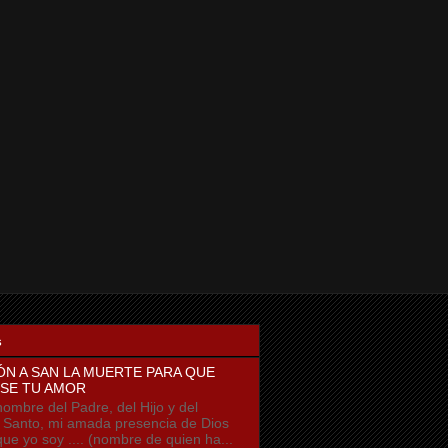
s
ÓN A SAN LA MUERTE PARA QUE
SE TU AMOR
ombre del Padre, del Hijo y del
u Santo, mi amada presencia de Dios
que yo soy .... (nombre de quien ha...