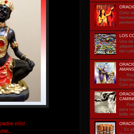
ORACI
Color d
hermano
penitent
LOS C
Uno de l
adquiri
del cult
ORACIÓ
AMANS
Rey de
Espírit
Caín pa
ORACIO
CAMIN
Padre m
para ro
brillo d
padre mío!
ORACIÓ
En el n
me...
Espírit