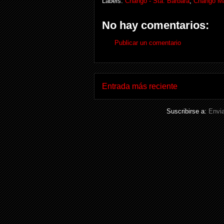
Labels:
Changó - Sta. Bárbara
,
Changó M
No hay comentarios:
Publicar un comentario
Entrada más reciente
Suscribirse a:
Envia