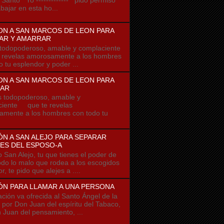
bajar en esta ho...
ON A SAN MARCOS DE LEON PARA
AR Y AMARRAR
odopoderoso, amable y complaciente
 revelas amorosamente a los hombres
o tu esplendor y poder ...
ON A SAN MARCOS DE LEON PARA
AR
odopoderoso, amable y
ciente que te revelas
mente a los hombres con todo tu
N A SAN ALEJO PARA SEPARAR
ES DEL ESPOSO-A
o San Alejo, tu que tienes el poder de
todo lo malo que rodea a los escogidos
r, te pido que alejes a ....
ÓN PARA LLAMAR A UNA PERSONA
ación va ofrecida al Santo Ángel de la
 por Don Juan del espíritu del Tabaco,
 Juan del pensamiento, ...