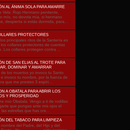
ÓN AL ÁNIMA SOLA PARA AMARRE
e Vela: Rojo Hermano penitente,
 mío, no devota mía, si hermano
e, despierta si estás dormida, para...
OLLARES PROTECTORES
os principales ritos de la Santería es
r los collares protectores de cuentas
o. Los collares protegen contra ...
N DE SAN ELIAS AL TROTE PARA
AR, DOMINAR Y AMARRAR
 los muertos yo invoco tu Santo
u e invoco tu nombre, por la fuerza de
ra que me prestes 3 espíri...
N A OBATALA PARA ABRIR LOS
OS Y PROSPERIDAD
io Obatala: Vengo a ti de rodillas
garte que pongas ante mis ojos el
e las estrellas que has cre...
N DEL TABACO PARA LIMPIEZA
ombre del Padre, del Hijo y del
u Santo Yo ------------- pido permiso