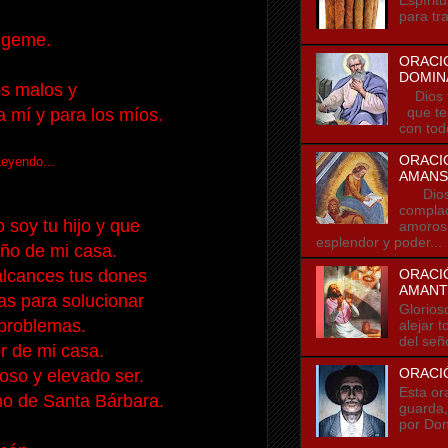
para tra
égeme.
ORACI
DOMIN
os malos y
Dios t
que te
ra mí y para los míos.
con tod
ORACI
Leyendo...
AMANS
Dios t
compla
soy tu hijo y que
amorosa
esplendor y poder...
eño de mi casa.
alcances tus dones
ORACIÓ
AMANT
as para solucionar
Glorios
problemas.
alejar 
del seño
r de mi casa.
ORACI
rioso y elevado ser.
Esta or
o de Santa Bárbara.
guarda,
por Don