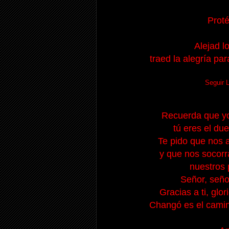
Prot
Alejad l
traed la alegría pa
Seguir 
Recuerda que yo 
tú eres el du
Te pido que nos 
y que nos socorr
nuestros 
Señor, seño
Gracias a ti, glo
Changó es el camin