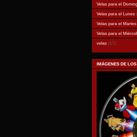
Velas para el Domin
Velas para el Lunes
Velas para el Martes
Velas para el Miérco
velas
(17)
IMÁGENES DE LOS