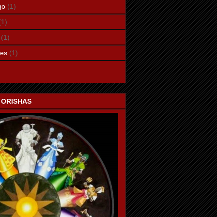
go
(1)
(1)
(1)
les
(1)
 ORISHAS