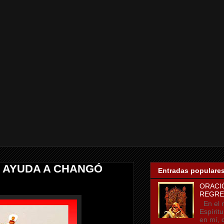
R AYUDA A CHANGÓ
Entradas populare
ORACI
REGRE
En el n
Espírit
en mí, 