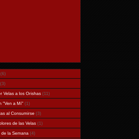
(6)
(3)
 Velas a los Orishas
(11)
n "Ven a Mí"
(1)
elas al Consumirse
(3)
lores de las Velas
(1)
a de la Semana
(4)