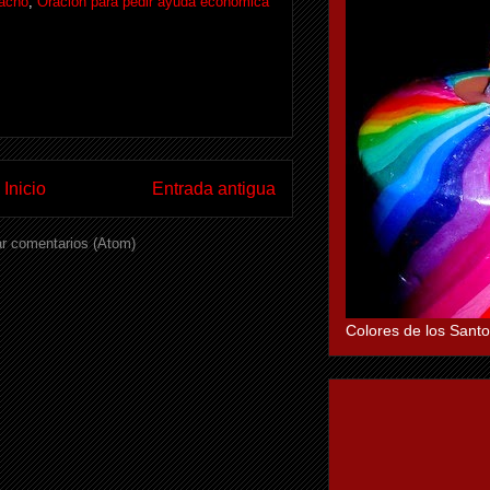
acho
,
Oración para pedir ayuda económica
Inicio
Entrada antigua
r comentarios (Atom)
Colores de los Santo