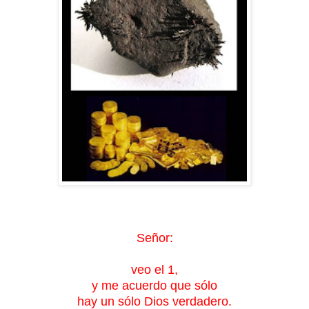
Señor:
veo el 1,
y me acuerdo que sólo
hay un sólo Dios verdadero.