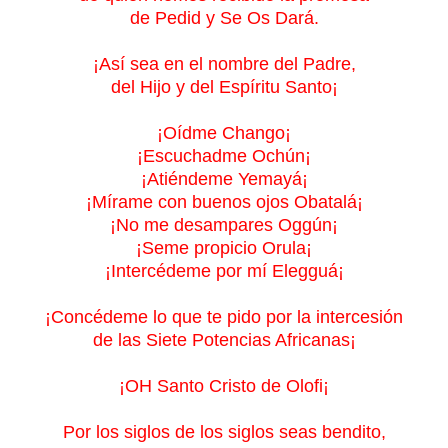
de Pedid y Se Os Dará.
¡Así sea en el nombre del Padre,
del Hijo y del Espíritu Santo¡
¡Oídme Chango¡
¡Escuchadme Ochún¡
¡Atiéndeme Yemayá¡
¡Mírame con buenos ojos Obatalá¡
¡No me desampares Oggún¡
¡Seme propicio Orula¡
¡Intercédeme por mí Elegguá¡
¡Concédeme lo que te pido por la intercesión
de las Siete Potencias Africanas¡
¡OH Santo Cristo de Olofi¡
Por los siglos de los siglos seas bendito,