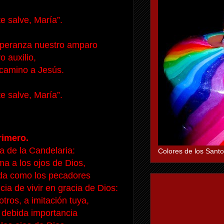
te salve, María”.
speranza nuestro amparo
o auxilio,
camino a Jesús.
te salve, María”.
rimero.
 de la Candelaria:
Colores de los Santo
ma a los ojos de Dios,
cada como los pecadores
ia de vivir en gracia de Dios:
ros, a imitación tuya,
 debida importancia