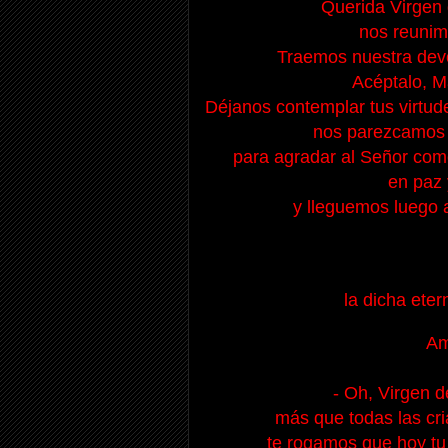
Querida Virgen 
nos reunimo
Traemos nuestra dev
Acéptalo, M
Déjanos contemplar tus virtud
nos parezcamos a
para agradar al Señor como
en paz 
y lleguemos luego a
la dicha eter
Am
- Oh, Virgen d
más que todas las cri
te rogamos que hoy tu