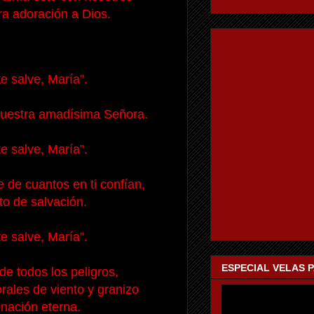
tra adoración a Dios.
te salve, María”.
a nuestra amadísima Señora.
te salve, María”.
 de cuantos en ti confían,
rto de salvación.
te salve, María”.
ESPECIAL VELAS 
de todos los peligros,
rales de viento y granizo
nación eterna.