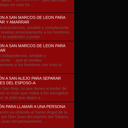
bajar en esta ho...
ON A SAN MARCOS DE LEON PARA
AR Y AMARRAR
odopoderoso, amable y complaciente
 revelas amorosamente a los hombres
o tu esplendor y poder ...
ON A SAN MARCOS DE LEON PARA
AR
odopoderoso, amable y
ciente que te revelas
mente a los hombres con todo tu
N A SAN ALEJO PARA SEPARAR
ES DEL ESPOSO-A
o San Alejo, tu que tienes el poder de
todo lo malo que rodea a los escogidos
r, te pido que alejes a ....
ÓN PARA LLAMAR A UNA PERSONA
ación va ofrecida al Santo Ángel de la
 por Don Juan del espíritu del Tabaco,
 Juan del pensamiento, ...