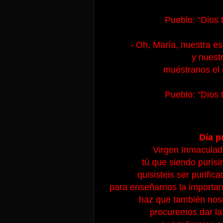
Pueblo: “Dios 
- Oh, María, nuestra e
y nuestr
muéstranos el 
Pueblo: “Dios 
Día p
Virgen Inmaculada
tú que siendo purísi
quisisteis ser purifi
para enseñarnos la importanc
haz que también nosot
procuremos dar la