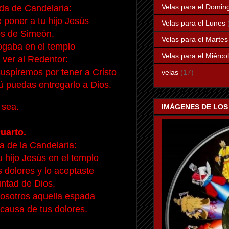
Velas para el Domin
da de Candelaria:
 poner a tu hijo Jesús
Velas para el Lunes
s de Simeón,
Velas para el Martes
gaba en el templo
Velas para el Miérco
e ver al Redentor:
uspiremos por tener a Cristo
velas
(17)
ú puedas entregarlo a Dios.
 sea.
IMÁGENES DE LOS
uarto.
 de la Candelaria:
u hijo Jesús en el templo
s dolores y lo aceptaste
ntad de Dios,
osotros aquella espada
causa de tus dolores.