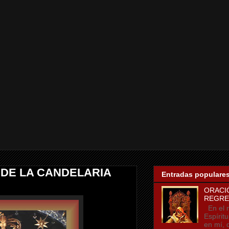
 DE LA CANDELARIA
Entradas populare
ORACI
REGRE
En el n
Espírit
en mí, 