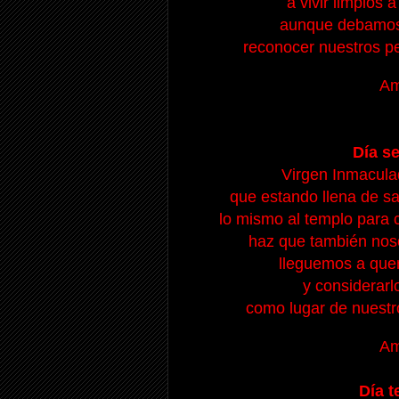
a vivir limpios 
aunque debamos 
reconocer nuestros pe
Am
Día s
Virgen Inmacula
que estando llena de sa
lo mismo al templo para c
haz que también nosot
lleguemos a quer
y considerarl
como lugar de nuestr
Am
Día t