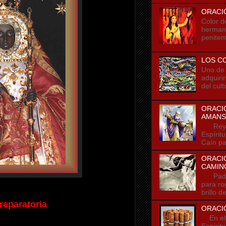
ORACI
Color d
hermano
penitent
LOS C
Uno de l
adquiri
del cult
ORACIÓ
AMANS
Rey de
Espírit
Caín pa
ORACIO
CAMIN
Padre m
para ro
brillo d
reparatoria
ORACIÓ
En el n
Espírit