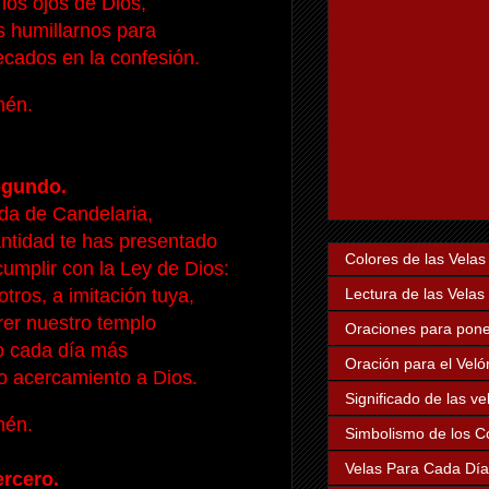
a los ojos de Dios,
humillarnos para
cados en la confesión.
én.
egundo.
da de Candelaria,
ntidad te has presentado
Colores de las Velas
umplir con la Ley de Dios:
Lectura de las Velas
ros, a imitación tuya,
er nuestro templo
Oraciones para poner
o cada día más
Oración para el Veló
o acercamiento a Dios.
Significado de las v
én.
Simbolismo de los Co
Velas Para Cada Dí
ercero.