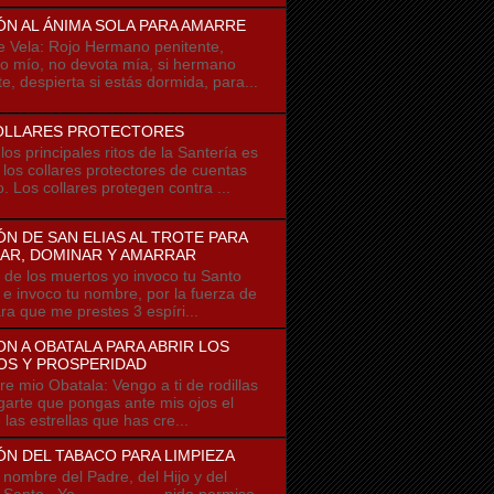
ÓN AL ÁNIMA SOLA PARA AMARRE
e Vela: Rojo Hermano penitente,
 mío, no devota mía, si hermano
e, despierta si estás dormida, para...
OLLARES PROTECTORES
os principales ritos de la Santería es
r los collares protectores de cuentas
o. Los collares protegen contra ...
N DE SAN ELIAS AL TROTE PARA
AR, DOMINAR Y AMARRAR
 los muertos yo invoco tu Santo
u e invoco tu nombre, por la fuerza de
ra que me prestes 3 espíri...
N A OBATALA PARA ABRIR LOS
OS Y PROSPERIDAD
io Obatala: Vengo a ti de rodillas
garte que pongas ante mis ojos el
e las estrellas que has cre...
N DEL TABACO PARA LIMPIEZA
ombre del Padre, del Hijo y del
u Santo Yo ------------- pido permiso