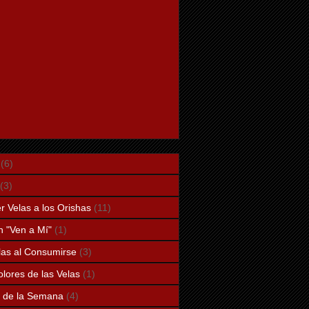
(6)
(3)
 Velas a los Orishas
(11)
n "Ven a Mí"
(1)
elas al Consumirse
(3)
lores de las Velas
(1)
a de la Semana
(4)