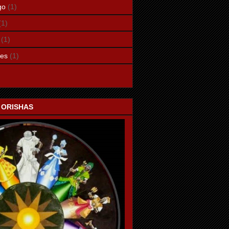
go
(1)
(1)
(1)
les
(1)
 ORISHAS