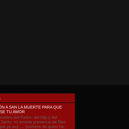
s
ÓN A SAN LA MUERTE PARA QUE
SE TU AMOR
ombre del Padre, del Hijo y del
u Santo, mi amada presencia de Dios
que yo soy .... (nombre de quien ha...