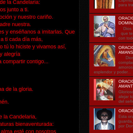
de la Candelaria:
para tra
s junto a ti.
oción y
nuestro cariño.
ORACI
DOMIN
adre nuestra.
Dios t
es y enséñanos a imitarlas. Que
que te
con tod
 ti cada día más,
 tú lo hiciste y vivamos así,
ORACI
AMANS
y alegría
Dios t
 compartir contigo...
compla
amorosa
esplendor y poder...
ORACIÓ
AMANT
na de la gloria.
Glorios
alejar 
én.
del seño
ORACI
e la Candelaria,
Esta or
guarda,
aturas bienaventurada:
por Don
 alma esté con nosotros